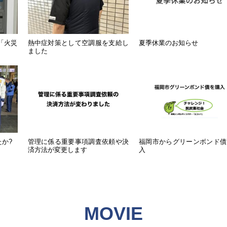
「火災
熱中症対策として空調服を支給し
夏季休業のお知らせ
ました
か?
管理に係る重要事項調査依頼や決
福岡市からグリーンボンド債
済方法が変更します
入
MOVIE